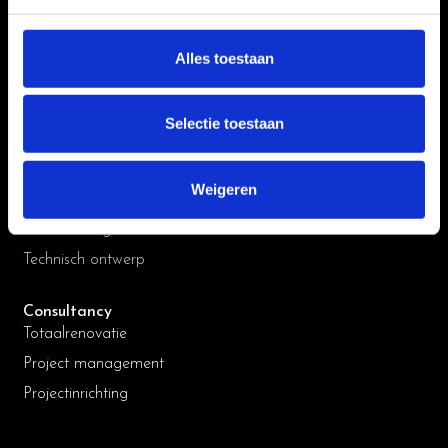
WORKPLACE SOLUTIONS
Strategy
Alles toestaan
Workplace strategy
Workplace consultancy
Selectie toestaan
Change management
Design & build
Weigeren
Functioneel ontwerp
Interior design
Technisch ontwerp
Consultancy
Totaalrenovatie
Project management
Projectinrichting